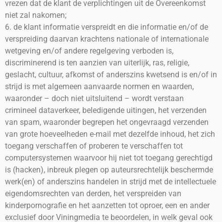
vrezen dat de klant de verplichtingen uit de Overeenkomst
niet zal nakomen;
6. de klant informatie verspreidt en die informatie en/of de
verspreiding daarvan krachtens nationale of internationale
wetgeving en/of andere regelgeving verboden is,
discriminerend is ten aanzien van uiterlijk, ras, religie,
geslacht, cultuur, afkomst of anderszins kwetsend is en/of in
strijd is met algemeen aanvaarde normen en waarden,
waaronder – doch niet uitsluitend – wordt verstaan
crimineel dataverkeer, beledigende uitingen, het verzenden
van spam, waaronder begrepen het ongevraagd verzenden
van grote hoeveelheden e-mail met dezelfde inhoud, het zich
toegang verschaffen of proberen te verschaffen tot
computersystemen waarvoor hij niet tot toegang gerechtigd
is (hacken), inbreuk plegen op auteursrechtelijk beschermde
werk(en) of anderszins handelen in strijd met de intellectuele
eigendomsrechten van derden, het verspreiden van
kinderpornografie en het aanzetten tot oproer, een en ander
exclusief door Viningmedia te beoordelen, in welk geval ook