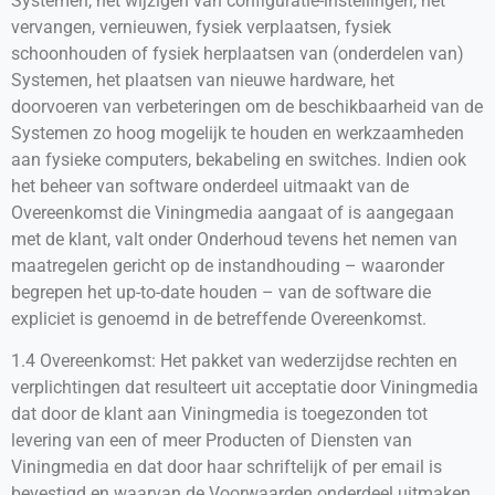
Systemen, het wijzigen van configuratie-instellingen, het
vervangen, vernieuwen, fysiek verplaatsen, fysiek
schoonhouden of fysiek herplaatsen van (onderdelen van)
Systemen, het plaatsen van nieuwe hardware, het
doorvoeren van verbeteringen om de beschikbaarheid van de
Systemen zo hoog mogelijk te houden en werkzaamheden
aan fysieke computers, bekabeling en switches. Indien ook
het beheer van software onderdeel uitmaakt van de
Overeenkomst die Viningmedia aangaat of is aangegaan
met de klant, valt onder Onderhoud tevens het nemen van
maatregelen gericht op de instandhouding – waaronder
begrepen het up-to-date houden – van de software die
expliciet is genoemd in de betreffende Overeenkomst.
1.4 Overeenkomst: Het pakket van wederzijdse rechten en
verplichtingen dat resulteert uit acceptatie door Viningmedia
dat door de klant aan Viningmedia is toegezonden tot
levering van een of meer Producten of Diensten van
Viningmedia en dat door haar schriftelijk of per email is
bevestigd en waarvan de Voorwaarden onderdeel uitmaken